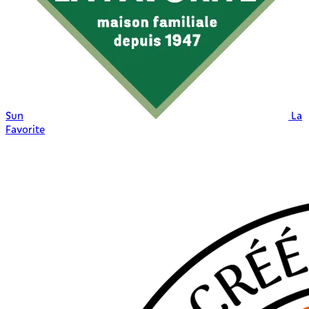
Sun
La
Favorite