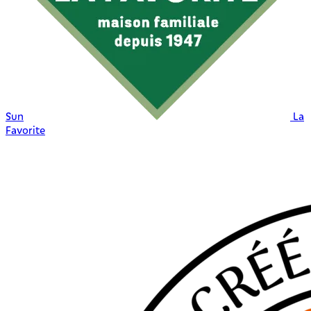
Sun
La
Favorite