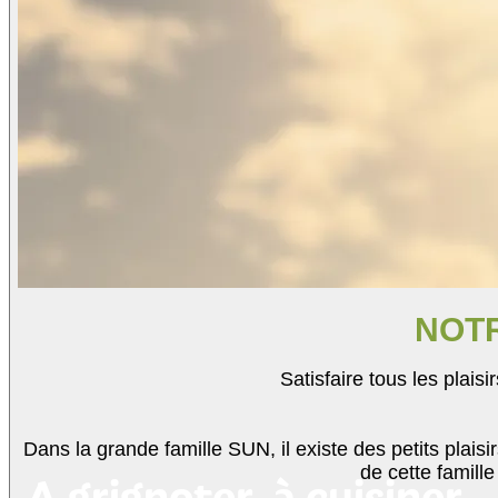
NOTR
S
atisfaire tous les plais
Dans la grande famille
SUN, il existe des petits plai
de cette famill
A grignoter, à cuisiner,