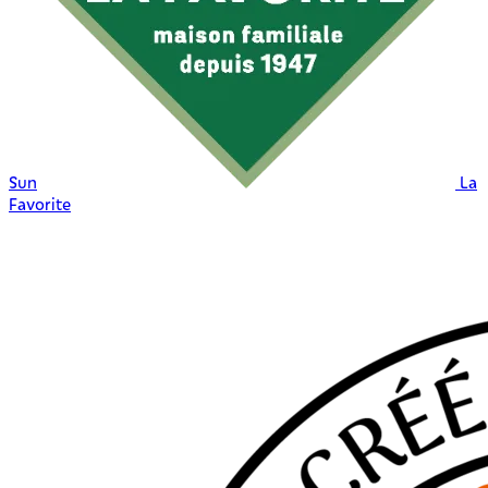
Sun
La
Favorite