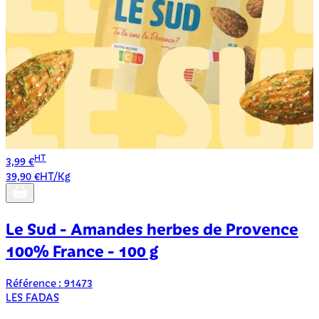
HT
3,99 €
39,90 €HT/Kg
3
3
Le Sud - Amandes herbes de Provence
100% France - 100 g
Référence : 91473
LES FADAS
R