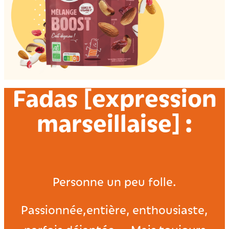
Fadas [expression
marseillaise] :
Personne un peu folle.
Passionnée,entière, enthousiaste,