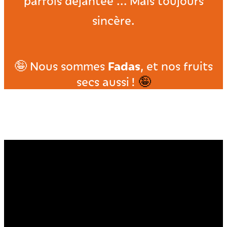
parfois déjantée ... Mais toujours
sincère.
Fadas
🤪 Nous sommes
, et nos fruits
secs aussi !
🤪