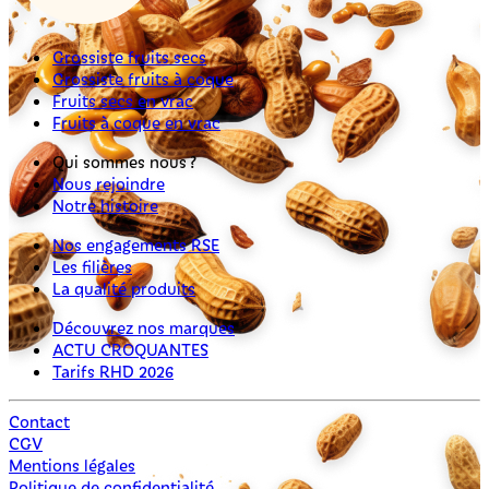
Grossiste fruits secs
Grossiste fruits à coque
Fruits secs en vrac
Fruits à coque en vrac
Qui sommes nous ?
Nous rejoindre
Notre histoire
Nos engagements RSE
Les filières
La qualité produits
Découvrez nos marques
ACTU CROQUANTES
Tarifs RHD 2026
Contact
CGV
Mentions légales
Politique de confidentialité