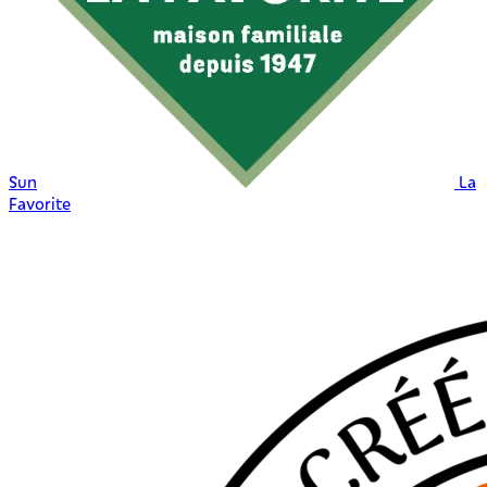
Sun
La
Favorite