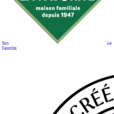
Sun
La
Favorite