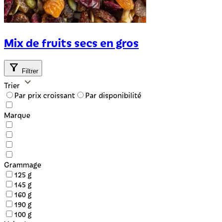
Mix de fruits secs en gros
Filtrer
Trier
Par prix croissant
Par disponibilité
Marque
Grammage
125 g
145 g
160 g
190 g
100 g