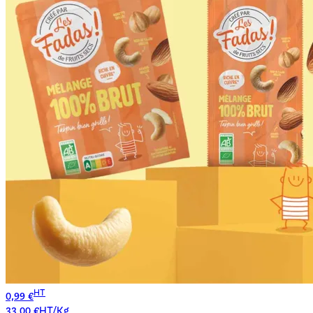
HT
0,99 €
33,00 €HT/Kg