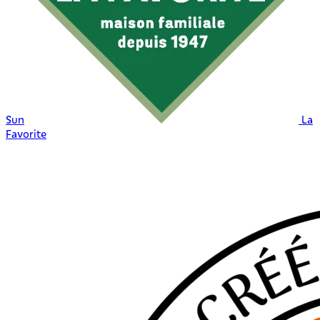
Sun
La
Favorite