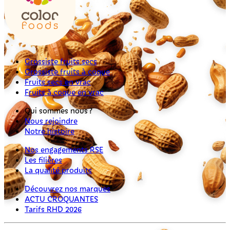
Grossiste fruits secs
Grossiste fruits à coque
Fruits secs en vrac
Fruits à coque en vrac
Qui sommes nous ?
Nous rejoindre
Notre histoire
Nos engagements RSE
Les filières
La qualité produits
Découvrez nos marques
ACTU CROQUANTES
Tarifs RHD 2026