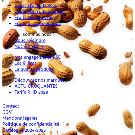
Grossiste fruits secs
Grossiste fruits à coque
Fruits secs en vrac
Fruits à coque en vrac
Qui sommes nous ?
Nous rejoindre
Notre histoire
Nos engagements RSE
Les filières
La qualité produits
Découvrez nos marques
ACTU CROQUANTES
Tarifs RHD 2026
Contact
CGV
Mentions légales
Politique de confidentialité
Catalogue 2024-2025