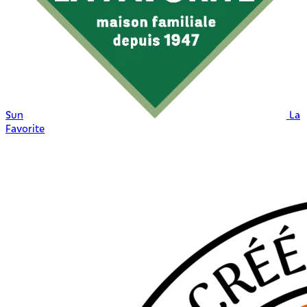
Sun
La
Favorite