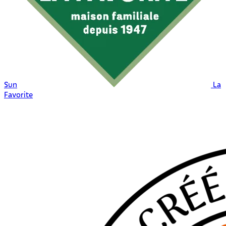
Sun
La
Favorite