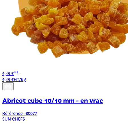
HT
9,19 €
9,19 €HT/Kg
Abricot cube 10/10 mm - en vrac
Référence : 80077
SUN CHEFS