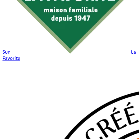
Sun
La
Favorite