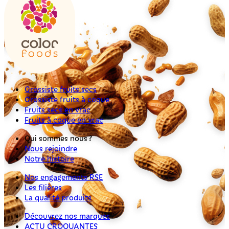
Grossiste fruits secs
Grossiste fruits à coque
Fruits secs en vrac
Fruits à coque en vrac
Qui sommes nous ?
Nous rejoindre
Notre histoire
Nos engagements RSE
Les filières
La qualité produits
Découvrez nos marques
ACTU CROQUANTES