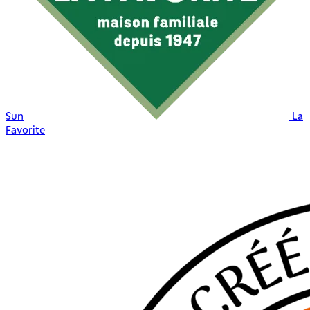
Sun
La
Favorite