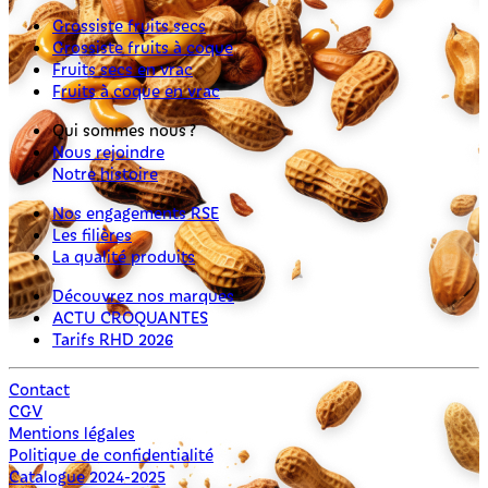
Grossiste fruits secs
Grossiste fruits à coque
Fruits secs en vrac
Fruits à coque en vrac
Qui sommes nous ?
Nous rejoindre
Notre histoire
Nos engagements RSE
Les filières
La qualité produits
Découvrez nos marques
ACTU CROQUANTES
Tarifs RHD 2026
Contact
CGV
Mentions légales
Politique de confidentialité
Catalogue 2024-2025