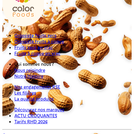
Grossiste fruits secs
Grossiste fruits à coque
Fruits secs en vrac
Fruits à coque en vrac
Qui sommes nous ?
Nous rejoindre
Notre histoire
Nos engagements RSE
Les filières
La qualité produits
Découvrez nos marques
ACTU CROQUANTES
Tarifs RHD 2026