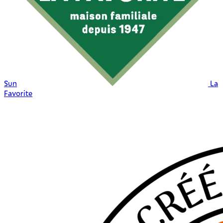
Sun
La
Favorite