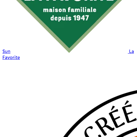
Sun
La
Favorite