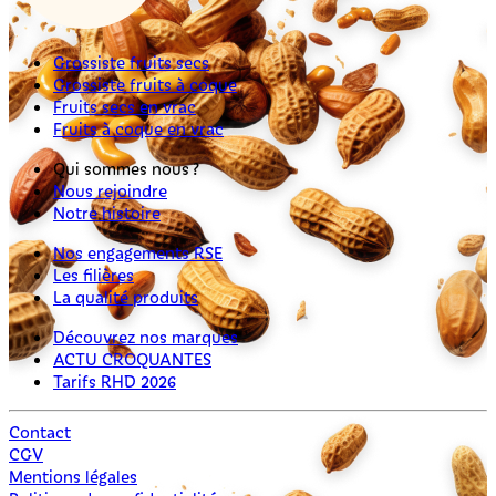
Grossiste fruits secs
Grossiste fruits à coque
Fruits secs en vrac
Fruits à coque en vrac
Qui sommes nous ?
Nous rejoindre
Notre histoire
Nos engagements RSE
Les filières
La qualité produits
Découvrez nos marques
ACTU CROQUANTES
Tarifs RHD 2026
Contact
CGV
Mentions légales