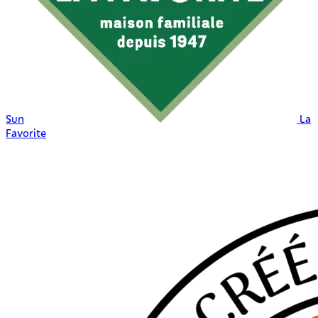
Sun
La
Favorite