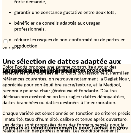
forte demande,
garantir une constance gustative entre deux lots,
bénéficier de conseils adaptés aux usages
professionnels,
réduire les risques de non-conformité ou de pertes en
production.
voir plus
Une sélection de dattes adaptée aux
Color Foods propose une gamme construite autour des
besoins professionnels
Les principales variétés de dattes proposées
variétés les plus utilisées en circuits professionnels. Parmi les
références courantes, on retrouve notamment la Deglet Nour,
appréciée pour son équilibre sucre/texture, et la Medjool,
reconnue pour sa chair généreuse et fondante. D’autres
déclinaisons existent selon les usages : dattes dénoyautées,
dattes branchées ou dattes destinées à l’incorporation.
Chaque variété est sélectionnée en fonction de critères précis
: maturité, taux d’humidité, calibre et tenue après ouverture.
Les dattes sont proposées dans des formats pensés pour la
Formats et conditionnements pour l’achat en gros
réalité terrain des professionnels. Les conditionnements