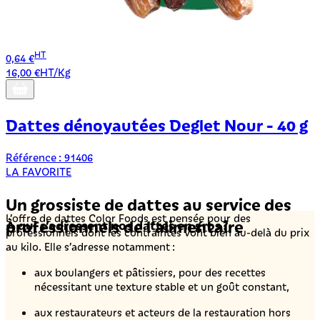
HT
0,64 €
16,00 €HT/Kg
Dattes dénoyautées Deglet Nour - 40 g
Référence : 91406
LA FAVORITE
Un grossiste de dattes au service des
L’offre de dattes Color Foods est pensée pour des
professionnels de l’alimentaire
À qui s’adressent nos dattes en gros ?
professionnels dont les contraintes vont bien au-delà du prix
au kilo. Elle s’adresse notamment :
aux boulangers et pâtissiers, pour des recettes
nécessitant une texture stable et un goût constant,
aux restaurateurs et acteurs de la restauration hors