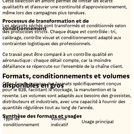
Cette sélection en amont permet de limiter les écarts
qualitatifs et d’assurer une continuité d’approvisionnement,
même lors des campagnes plus tendues.
Processus de transformation et de
Les abricots séchés sont transformés et conditionnés selon
conditionnement
des protocoles stricts. Chaque étape est contrôlée : tri,
calibrage, contrôle visuel et conditionnement adapté aux
contraintes logistiques des professionnels.
Ce travail peut être comparé à un contrôle qualité en
aéronautique : chaque détail compte, car la moindre
défaillance se répercute sur l’ensemble de la chaîne client.
Formats, conditionnements et volumes
disponibles en gros
Color Foods propose des formats spécifiquement conçus
pour le B2B, facilitant le stockage, la manutention et la
revente. Les volumes sont adaptés aux besoins des grossistes,
distributeurs et industriels, avec une capacité à fournir des
quantités régulières tout au long de l’année.
Synthèse des formats et usages
Type de
Volume
Usage principal
conditionnement
indicatif