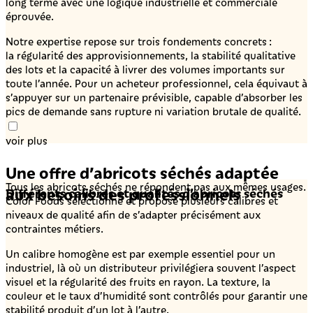
long terme avec une logique industrielle et commerciale
éprouvée.
Notre expertise repose sur trois fondements concrets :
la régularité des approvisionnements, la stabilité qualitative
des lots et la capacité à livrer des volumes importants sur
toute l’année. Pour un acheteur professionnel, cela équivaut à
s’appuyer sur un partenaire prévisible, capable d’absorber les
pics de demande sans rupture ni variation brutale de qualité.
voir plus
Une offre d’abricots séchés adaptée
Tous les abricots séchés ne répondent pas aux mêmes usages.
aux besoins des professionnels
Différents calibres et qualités d’abricots séchés
Color Foods sélectionne et propose plusieurs calibres et
niveaux de qualité afin de s’adapter précisément aux
contraintes métiers.
Un calibre homogène est par exemple essentiel pour un
industriel, là où un distributeur privilégiera souvent l’aspect
visuel et la régularité des fruits en rayon. La texture, la
couleur et le taux d’humidité sont contrôlés pour garantir une
stabilité produit d’un lot à l’autre.