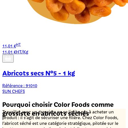
HT
11,01 €
11,01 €HT/Kg
Abricots secs N°5 - 1 kg
Référence : 91010
SUN CHEFS
Pourquoi choisir Color Foods comme
grossiste en abricots séchés
Travailler avec un grossiste ne se limite pas à acheter un
produit : il s’agit de sécuriser une filière. Chez Color Foods,
l’abricot séché est une catégorie stratégique, pilotée sur le