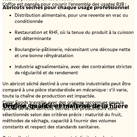
L’offre est pensée pour couvrir l’ensemble des usages B2B :
Abricots séchés pour chaque usage professionnel
Distribution alimentaire, pour une revente en vrac ou
conditionnée
Restauration et RHF, où la tenue du produit à la cuisson
est déterminante
Boulangerie-pâtisserie, nécessitant une découpe nette
et une bonne réhydratation
Industrie agroalimentaire, avec des contraintes strictes
de régularité et de rendement
Un abricot séché destiné à une recette industrielle peut être
comparé à une pièce standardisée en mécanique : s’il varie,
toute la chaîne de production est impactée.
Color Foods travaille avec des origines reconnues pour la
Origine, qualité et maîtrise de la filière
Sélection des origines et des producteurs
qualité de leurs abricots séchés. Les producteurs sont
sélectionnés selon des critères précis : maturité du fruit,
méthodes de séchage, capacité à fournir des volumes
constants et respect des standards sanitaires.