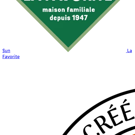
Sun
La
Favorite