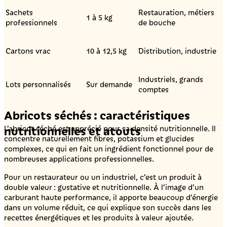
Sachets
Restauration, métiers
1 à 5 kg
professionnels
de bouche
Cartons vrac
10 à 12,5 kg
Distribution, industrie
Industriels, grands
Lots personnalisés
Sur demande
comptes
Abricots séchés : caractéristiques
nutritionnelles et atouts
L’abricot séché est apprécié pour sa densité nutritionnelle. Il
concentre naturellement fibres, potassium et glucides
complexes, ce qui en fait un ingrédient fonctionnel pour de
nombreuses applications professionnelles.
Pour un restaurateur ou un industriel, c’est un produit à
double valeur : gustative et nutritionnelle. À l’image d’un
carburant haute performance, il apporte beaucoup d’énergie
dans un volume réduit, ce qui explique son succès dans les
recettes énergétiques et les produits à valeur ajoutée.