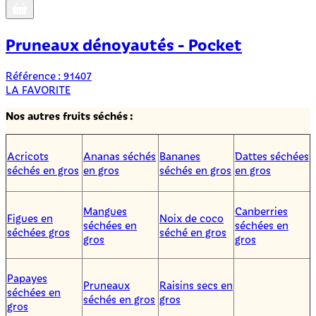
Pruneaux dénoyautés - Pocket
Référence : 91407
LA FAVORITE
Nos autres fruits séchés :
Acricots
Ananas séchés
Bananes
Dattes séchées
séchés en gros
en gros
séchés en gros
en gros
Mangues
Canberries
Figues en
Noix de coco
séchées en
séchées en
séchées gros
séché en gros
gros
gros
Papayes
Pruneaux
Raisins secs en
séchées en
séchés en gros
gros
gros