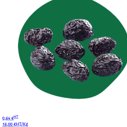
HT
0,64 €
16,00 €HT/Kg