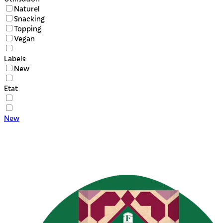
Naturel
Snacking
Topping
Vegan
Labels
New
Etat
New