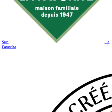
Sun
La
Favorite