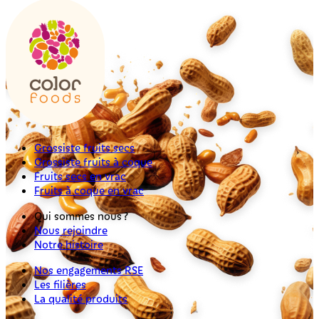
Grossiste fruits secs
Grossiste fruits à coque
Fruits secs en vrac
Fruits à coque en vrac
Qui sommes nous ?
Nous rejoindre
Notre histoire
Nos engagements RSE
Les filières
La qualité produits