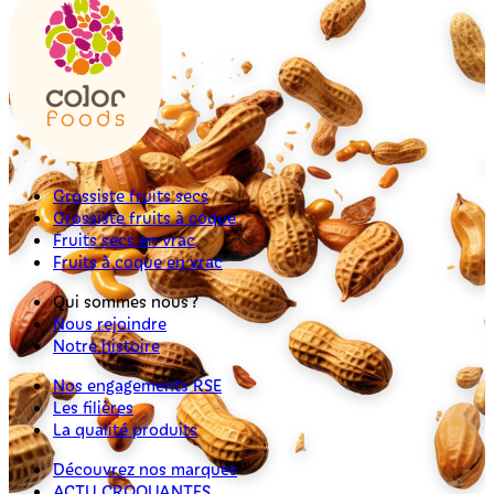
Grossiste fruits secs
Grossiste fruits à coque
Fruits secs en vrac
Fruits à coque en vrac
Qui sommes nous ?
Nous rejoindre
Notre histoire
Nos engagements RSE
Les filières
La qualité produits
Découvrez nos marques
ACTU CROQUANTES