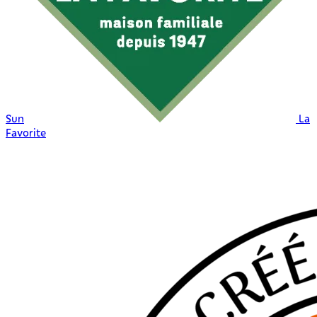
Sun
La
Favorite