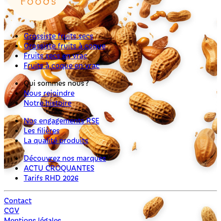
Grossiste fruits secs
Grossiste fruits à coque
Fruits secs en vrac
Fruits à coque en vrac
Qui sommes nous ?
Nous rejoindre
Notre histoire
Nos engagements RSE
Les filières
La qualité produits
Découvrez nos marques
ACTU CROQUANTES
Tarifs RHD 2026
Contact
CGV
Mentions légales