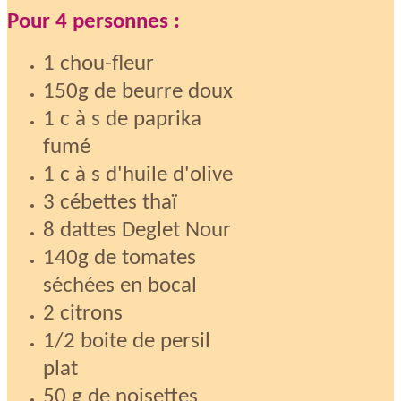
Pour 4 personnes :
1 chou-fleur
150g de beurre doux
1 c à s de paprika
fumé
1 c à s d'huile d'olive
3 cébettes thaï
8 dattes Deglet Nour
140g de tomates
séchées en bocal
2 citrons
1/2 boite de persil
plat
50 g de noisettes