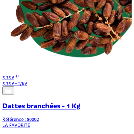
HT
5,35 €
3
5,35 €HT/Kg
3
Dattes branchées - 1 Kg
Référence : 80002
LA FAVORITE
R