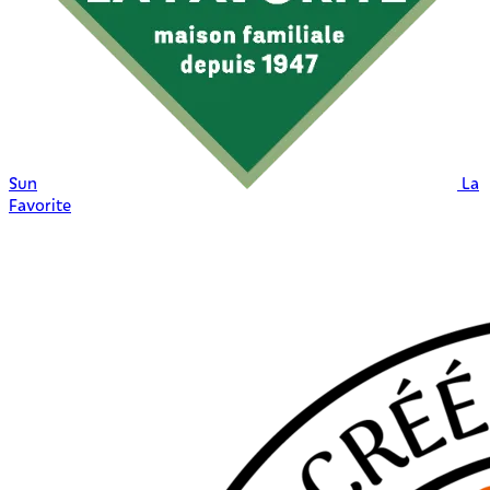
Sun
La
Favorite