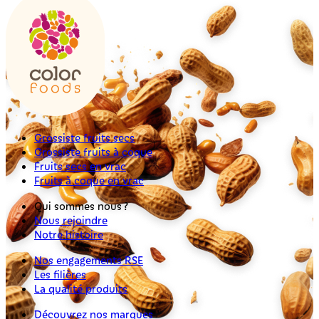
Grossiste fruits secs
Grossiste fruits à coque
Fruits secs en vrac
Fruits à coque en vrac
Qui sommes nous ?
Nous rejoindre
Notre histoire
Nos engagements RSE
Les filières
La qualité produits
Découvrez nos marques