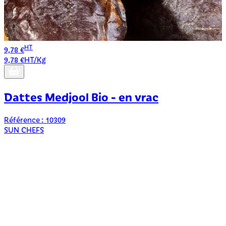
HT
9,78 €
7
9,78 €HT/Kg
7
Dattes Medjool Bio - en vrac
Référence : 10309
R
SUN CHEFS