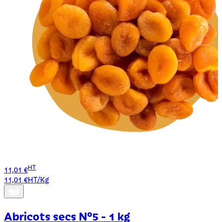
HT
11,01 €
1
11,01 €HT/Kg
1
Abricots secs N°5 - 1 kg