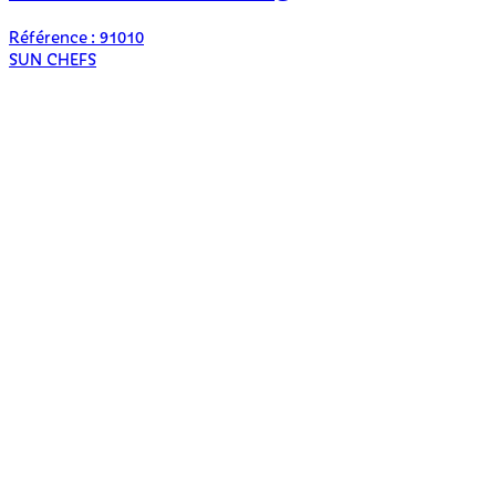
Référence : 91010
R
SUN CHEFS