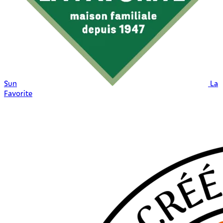
Sun
La
Favorite