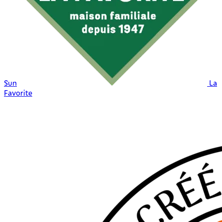
Sun
La
Favorite