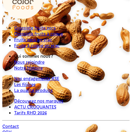
Grossiste fruits secs
Grossiste fruits à coque
Fruits secs en vrac
Fruits à coque en vrac
Qui sommes nous ?
Nous rejoindre
Notre histoire
Nos engagements RSE
Les filières
La qualité produits
Découvrez nos marques
ACTU CROQUANTES
Tarifs RHD 2026
Contact