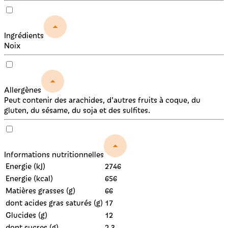
Ingrédients
Noix
Allergènes
Peut contenir des arachides, d'autres fruits à coque, du
gluten, du sésame, du soja et des sulfites.
Informations nutritionnelles
Energie (kJ)
2746
Energie (kcal)
656
Matières grasses (g)
66
dont acides gras saturés (g)
17
Glucides (g)
12
dont sucres (g)
2,3