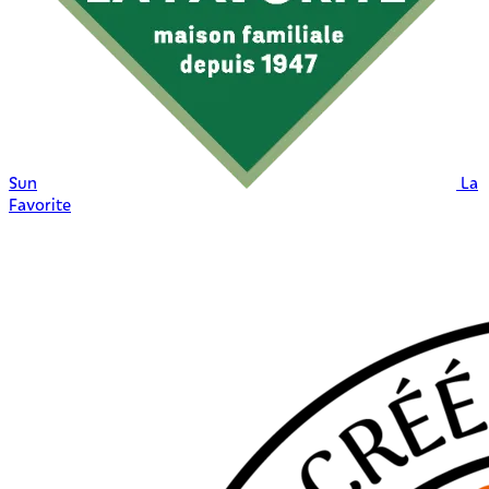
Sun
La
Favorite