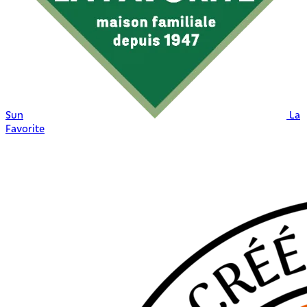
Sun
La
Favorite