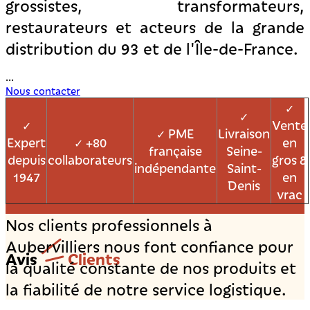
grossistes, transformateurs,
restaurateurs et acteurs de la grande
distribution du 93 et de l'Île-de-France.
...
Nous contacter
✓
✓
Vente
✓
PME
Livraison
✓
Expert
+80
en
✓
française
Seine-
depuis
collaborateurs
gros &
indépendante
Saint-
1947
en
Denis
vrac
Nos clients professionnels à
Aubervilliers nous font confiance pour
Avis
Clients
la qualité constante de nos produits et
la fiabilité de notre service logistique.