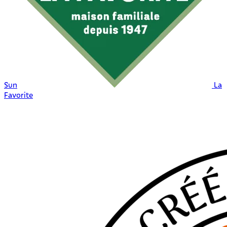
Sun
La
Favorite