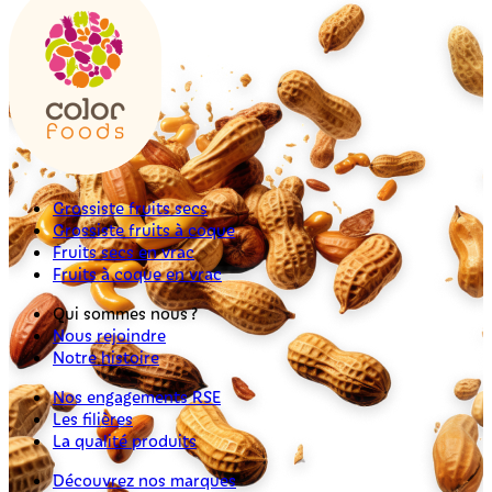
Grossiste fruits secs
Grossiste fruits à coque
Fruits secs en vrac
Fruits à coque en vrac
Qui sommes nous ?
Nous rejoindre
Notre histoire
Nos engagements RSE
Les filières
La qualité produits
Découvrez nos marques