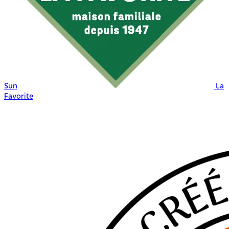
Sun
La
Favorite